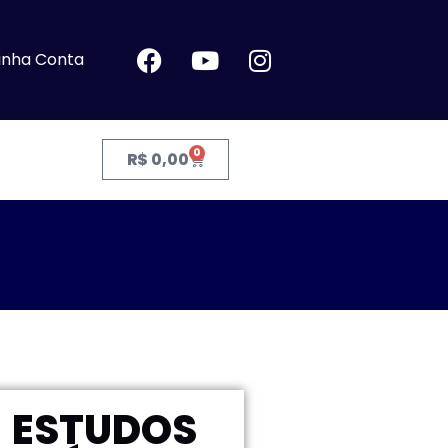
inha Conta
0
R$
0,00
- ESTUDOS