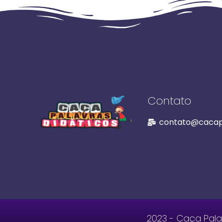
Contato
contato@cacapa
2023 - Caça Palav