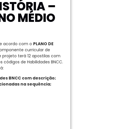
ISTÓRIA –
INO MÉDIO
de acordo com o
PLANO DE
omponente curricular de
te projeto terá 12 apostilas com
os códigos de Habilidades BNCC.
á:
ades BNCC com descrição;
acionadas na sequência;