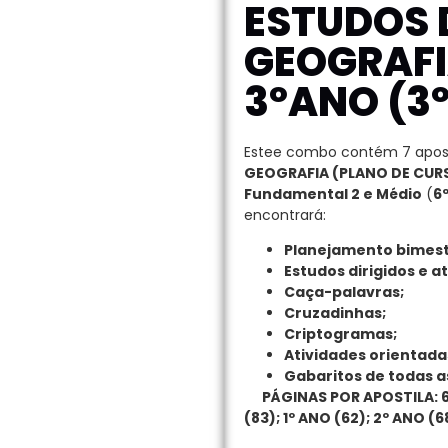
ESTUDOS 
GEOGRAFI
3ºANO (3º
Estee combo contém 7 apost
GEOGRAFIA (PLANO DE CURS
Fundamental 2 e Médio
(
6
encontrará:
Planejamento bimest
Estudos dirigidos e a
Caça-palavras;
Cruzadinhas;
Criptogramas;
Atividades orientadas
Gabaritos de todas a
PÁGINAS POR APOSTILA: 6º a
(83); 1º ANO (62);
2º ANO (68