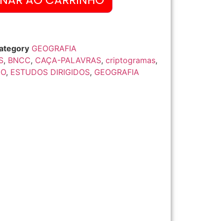
ONAR AO CARRINHO
ategory
GEOGRAFIA
S
,
BNCC
,
CAÇA-PALAVRAS
,
criptogramas
,
IO
,
ESTUDOS DIRIGIDOS
,
GEOGRAFIA