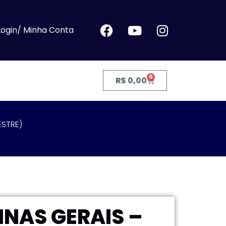
Login/ Minha Conta
0
R$
0,00
ESTRE)
NAS GERAIS –