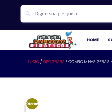
HOME
S
INÍCIO
/
GEOGRAFIA
/ COMBO MINAS GERAIS –
Oferta!