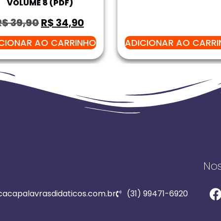
VOLUME 8 (PDF)
R$
39,90
R$
34,90
CIONAR AO CARRINHO
ADICIONAR AO CARR
Nos
acapalavrasdidaticos.com.br
(31) 99471-6920