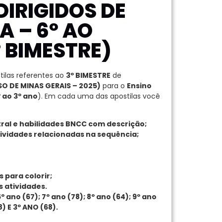
DIRIGIDOS DE
A – 6º AO
 BIMESTRE)
ilas referentes ao
3º BIMESTRE
de
O DE MINAS GERAIS – 2025)
para o
Ensino
º ao 3º ano
). Em cada uma das apostilas você
ral e habilidades BNCC com descrição;
tividades relacionadas na sequência;
 para colorir;
s atividades.
no (67); 7º ano (78); 8º ano (64); 9º ano
) E 3º ANO (68).