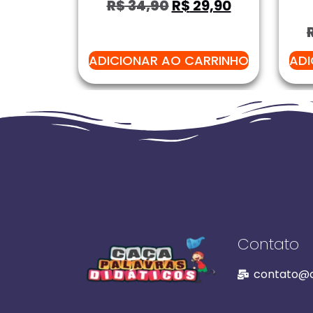
R$
34,90
R$
29,90
ADICIONAR AO CARRINHO
ADI
Contato
contato@c