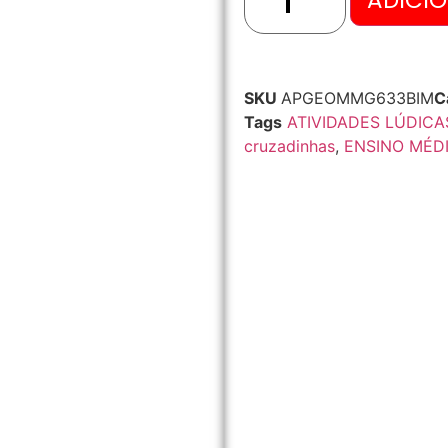
ADICI
SKU
APGEOMMG633BIM
C
Tags
ATIVIDADES LÚDICA
cruzadinhas
,
ENSINO MÉD