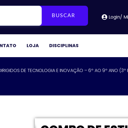
BUSCAR
Login/ M
NTATO
LOJA
DISCIPLINAS
RIGIDOS DE TECNOLOGIA E INOVAÇÃO – 6º AO 9º ANO (3º E 