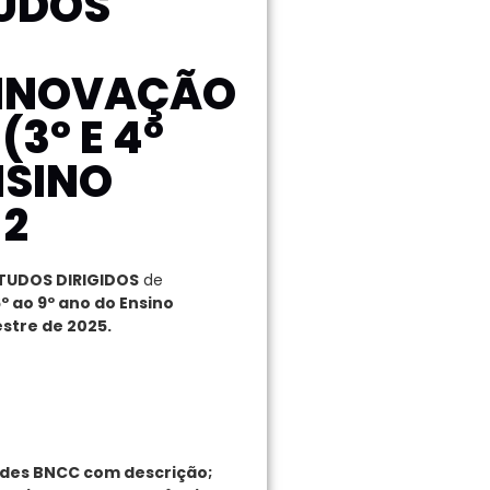
UDOS
 INOVAÇÃO
(3º E 4º
NSINO
 2
TUDOS DIRIGIDOS
de
º ao 9º ano do Ensino
stre de 2025.
ades BNCC com descrição;