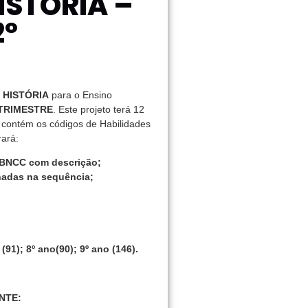
ISTÓRIA –
2º
e
HISTÓRIA
para o Ensino
 TRIMESTRE
. Este projeto terá 12
s contém os códigos de Habilidades
ará:
s BNCC com descrição;
onadas na sequência;
1); 8º ano(90); 9º ano (146).
NTE: