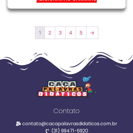
1
2
3
4
5
→
Contato
contato@cacapalavrasdidaticos.com.br
(31) 99471-6920