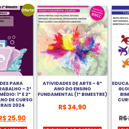
Oferta!
DES PARA
ATIVIDADES DE ARTE – 6º
EDUCA
RABALHO – 2º
ANO DO ENSINO
GLOB
ÉDIO: 1º E 2º
FUNDAMENTAL (1º BIMESTRE)
BIM
ANO DE CURSO
CURS
ERAIS 2024
R$
34,90
R$
25,90
R$