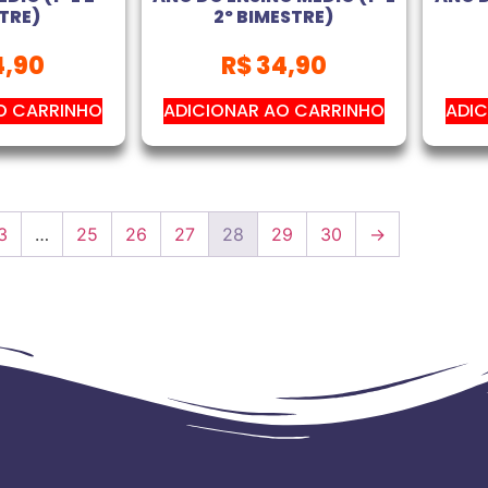
TRE)
2º BIMESTRE)
,90
R$
34,90
O CARRINHO
ADICIONAR AO CARRINHO
ADIC
3
…
25
26
27
28
29
30
→