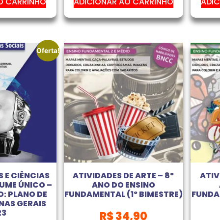
O CARRINHO
ADICIONAR AO CARRINHO
ADIC
Oferta!
 E CIÊNCIAS
ATIVIDADES DE ARTE – 8º
ATIV
LUME ÚNICO –
ANO DO ENSINO
O: PLANO DE
FUNDAMENTAL (1º BIMESTRE)
FUNDAM
NAS GERAIS
23
R$
34,90