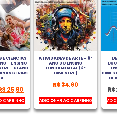
 E CIÊNCIAS
ATIVIDADES DE ARTE – 8º
D
ANO – ENSINO
ANO DO ENSINO
ECO
ESTRE – PLANO
FUNDAMENTAL (2º
EN
MINAS GERAIS
BIMESTRE)
BIMEST
24
DE 
R$
34,90
R$
25,90
R$
O CARRINHO
ADICIONAR AO CARRINHO
ADIC