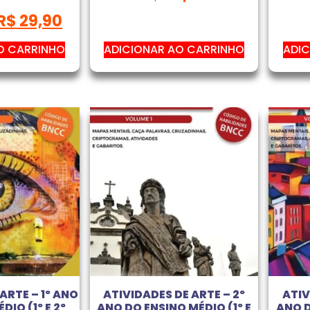
R$
29,90
O CARRINHO
ADICIONAR AO CARRINHO
ADIC
ARTE – 1º ANO
ATIVIDADES DE ARTE – 2º
ATIV
DIO (1º E 2º
ANO DO ENSINO MÉDIO (1º E
ANO D